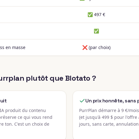
✅ 497 €
✅
ess en masse
❌ (par choix)
urrplan plutôt que Blotato ?
uit
Un prix honnête, sans 
 IA produit du contenu
PurrPlan démarre à 9 €/mois,
préserve ce qui vous rend
(et jusqu'à 499 $ pour l'offre
re ton. C'est un choix de
jours, sans carte, annulation