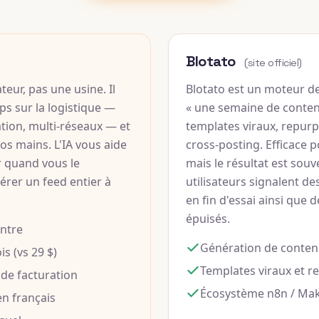
Blotato
(site officiel)
teur, pas une usine. Il
Blotato est un moteur d
ps sur la logistique —
« une semaine de conten
ion, multi-réseaux — et
templates viraux, repurp
vos mains. L'IA vous aide
cross-posting. Efficace 
r quand vous le
mais le résultat est souv
rer un feed entier à
utilisateurs signalent de
en fin d'essai ainsi que d
épuisés.
entre
Génération de contenu
is (vs 29 $)
Templates viraux et r
e de facturation
Écosystème n8n / Ma
en français