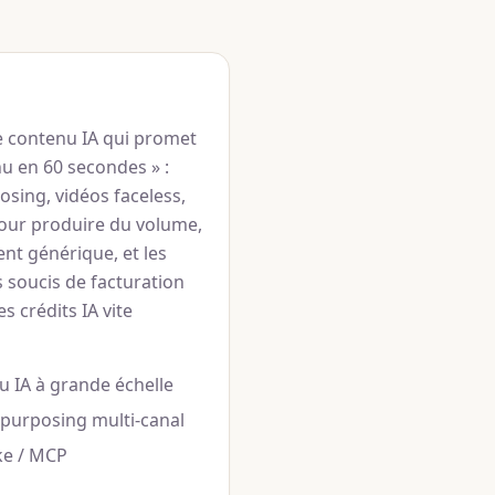
e contenu IA qui promet
u en 60 secondes » :
osing, vidéos faceless,
pour produire du volume,
ent générique, et les
s soucis de facturation
es crédits IA vite
 IA à grande échelle
epurposing multi-canal
ke / MCP