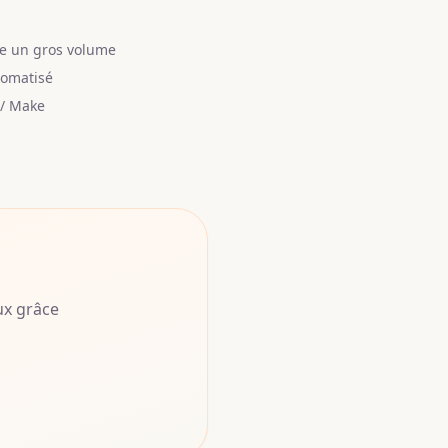
re un gros volume
tomatisé
 / Make
ux grâce