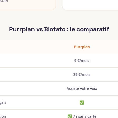
isuel
Purrplan vs Blotato : le comparatif
Purrplan
9 €/mois
39 €/mois
Assiste votre voix
çais
✅
tion
✅ 7 j sans carte