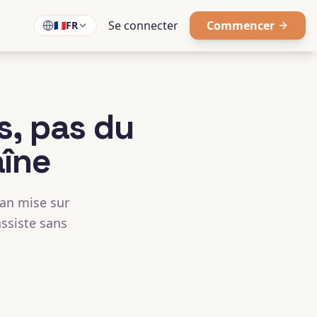
Se connecter
Commencer
🇫🇷
FR
s, pas du
aîne
lan mise sur
assiste sans